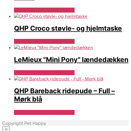
Se Pris Hos Denlillerytter.dk
QHP Croco støvle- og hjelmtaske
Se Pris Hos Denlillerytter.dk
LeMieux "Mini Pony" lændedækken
Se Pris Hos Denlillerytter.dk
QHP Bareback ridepude – Full –
Mørk blå
Se Pris Hos Denlillerytter.dk
Copyright Pet Happy
×