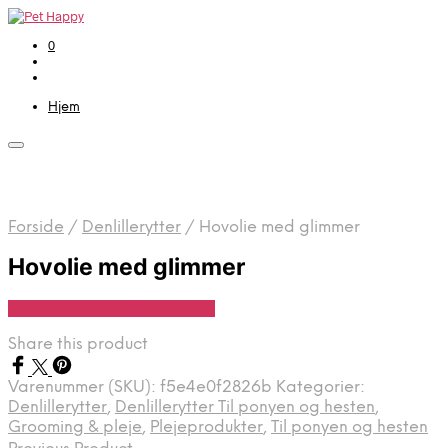
0
Hjem
Forside
/
Denlillerytter
/
Hovolie med glimmer
Hovolie med glimmer
Se Pris Hos Denlillerytter.dk
Share this product
Varenummer (SKU):
f5e4e0f2826b
Kategorier:
Denlillerytter
,
Denlillerytter Til ponyen og hesten
,
Grooming & pleje
,
Plejeprodukter
,
Til ponyen og hesten