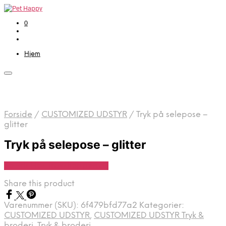
0
Hjem
Forside
/
CUSTOMIZED UDSTYR
/
Tryk på selepose –
glitter
Tryk på selepose – glitter
Se Pris Hos Travshoppen.dk
Share this product
Varenummer (SKU):
6f479bfd77a2
Kategorier:
CUSTOMIZED UDSTYR
,
CUSTOMIZED UDSTYR Tryk &
broderi
,
Tryk & broderi