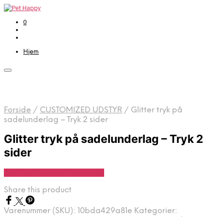
0
Hjem
Forside
/
CUSTOMIZED UDSTYR
/
Glitter tryk på
sadelunderlag – Tryk 2 sider
Glitter tryk på sadelunderlag – Tryk 2
sider
Se Pris Hos Travshoppen.dk
Share this product
Varenummer (SKU):
10bda429a81e
Kategorier: