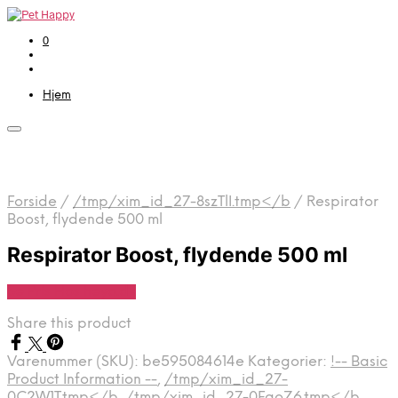
0
Hjem
Forside
/
/tmp/xim_id_27-8szTlI.tmp</b
/
Respirator
Boost, flydende 500 ml
Respirator Boost, flydende 500 ml
Se Pris Hos heyo.dk
Share this product
Varenummer (SKU):
be595084614e
Kategorier:
!-- Basic
Product Information --
,
/tmp/xim_id_27-
0C2W1T.tmp</b
,
/tmp/xim_id_27-0FgoZ6.tmp</b
,