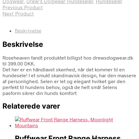
Dogwear
,
Drew's Dogwear Hundeseler
,
Hundeseler
Previous Product
Next Product
Beskrivelse
Beskrivelse
Roseheaven fandt produktet billigst hos drewsdogwear.dk
til 399.00 DKK.
Det her er en håndlavet skønhed, når det kommer til en
hundesele! I et smukt skandinavisk design, har den massere
af personlighed. Selen er let og elegant hvilket gør den
perfekt til hundens behov, også de helt små! Selens
pasform sikrer din hunds komfort
Relaterede varer
Ruffwear Front Range Harness,