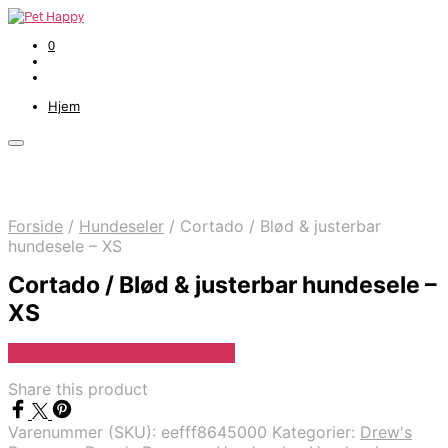
0
Hjem
Forside
/
Hundeseler
/
Cortado / Blød & justerbar
hundesele – XS
Cortado / Blød & justerbar hundesele –
XS
Se Pris Hos drewsdogwear.dk
Share this product
Varenummer (SKU):
eefff8645000
Kategorier:
Drew's