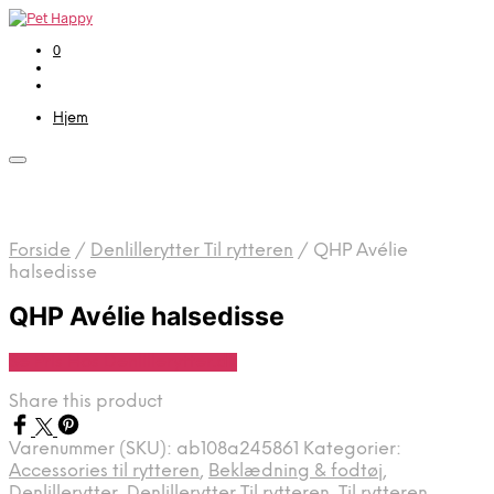
0
Hjem
Forside
/
Denlillerytter Til rytteren
/
QHP Avélie
halsedisse
QHP Avélie halsedisse
Se Pris Hos Denlillerytter.dk
Share this product
Varenummer (SKU):
ab108a245861
Kategorier:
Accessories til rytteren
,
Beklædning & fodtøj
,
Denlillerytter
,
Denlillerytter Til rytteren
,
Til rytteren