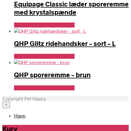
Equipage Classic læder sporeremme
med krystalspænde
Se Pris Hos Denlillerytter.dk
QHP Glitz ridehandsker – sort – L
Se Pris Hos Denlillerytter.dk
QHP sporeremme – brun
Se Pris Hos Denlillerytter.dk
Copyright Pet Happy
×
Hjem
Kurv