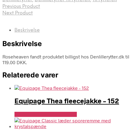
Previous Product
Next Product
Beskrivelse
Beskrivelse
Roseheaven fandt produktet billigst hos Denlillerytter.dk til
119.00 DKK.
Relaterede varer
Equipage Thea fleecejakke – 152
Se Pris Hos Denlillerytter.dk