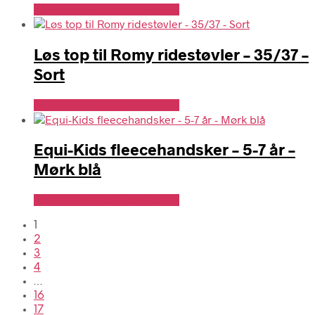
Se Pris Hos Denlillerytter.dk
Løs top til Romy ridestøvler – 35/37 –
Sort
Se Pris Hos Denlillerytter.dk
Equi-Kids fleecehandsker – 5-7 år –
Mørk blå
Se Pris Hos Denlillerytter.dk
1
2
3
4
…
16
17