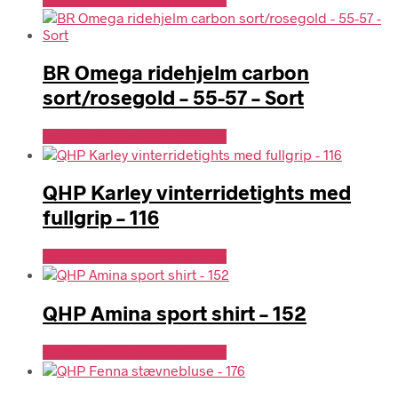
BR Omega ridehjelm carbon
sort/rosegold – 55-57 – Sort
Se Pris Hos Denlillerytter.dk
QHP Karley vinterridetights med
fullgrip – 116
Se Pris Hos Denlillerytter.dk
QHP Amina sport shirt – 152
Se Pris Hos Denlillerytter.dk