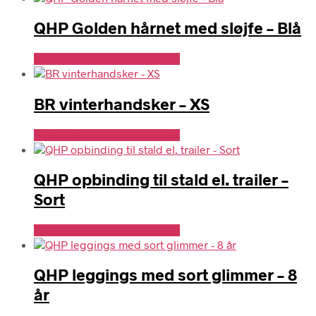
QHP Golden hårnet med sløjfe – Blå
Se Pris Hos Denlillerytter.dk
BR vinterhandsker – XS
Se Pris Hos Denlillerytter.dk
QHP opbinding til stald el. trailer –
Sort
Se Pris Hos Denlillerytter.dk
QHP leggings med sort glimmer – 8
år