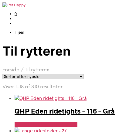
0
Hjem
Til rytteren
Forside
/
Til rytteren
Sorteret
Viser 1–18 af 310 resultater
efter
seneste
QHP Eden ridetights – 116 – Grå
Se Pris Hos Denlillerytter.dk