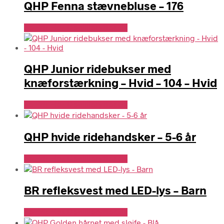
QHP Fenna stævnebluse – 176
Se Pris Hos Denlillerytter.dk
QHP Junior ridebukser med
knæforstærkning – Hvid – 104 – Hvid
Se Pris Hos Denlillerytter.dk
QHP hvide ridehandsker – 5-6 år
Se Pris Hos Denlillerytter.dk
BR refleksvest med LED-lys – Barn
Se Pris Hos Denlillerytter.dk