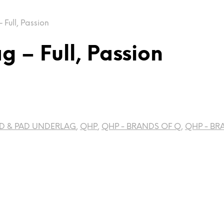
Full, Passion
g – Full, Passion
D & PAD UNDERLAG
,
QHP
,
QHP - BRANDS OF Q
,
QHP - BR