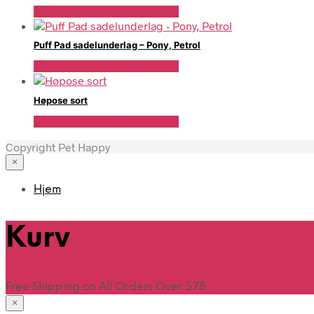
Se Pris Hos Travshoppen.dk
Puff Pad sadelunderlag – Pony, Petrol
Se Pris Hos Travshoppen.dk
Høpose sort
Se Pris Hos Travshoppen.dk
Copyright Pet Happy
×
Hjem
Kurv
Free Shipping on All Orders Over $75
×