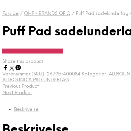
Forside
/
QHP - BRANDS OF Q
/
Puff Pad sadelunderlag – 
Puff Pad sadelunderla
Se Pris Hos Travshoppen.dk
Share this product
Varenummer (SKU):
2679bf400084
Kategorier:
ALLROUN
ALLROUND & PAD UNDERLAG
Previous Product
Next Product
Beskrivelse
Beskrivelse