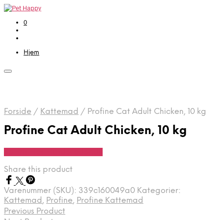
0
Hjem
Forside
/
Kattemad
/
Profine Cat Adult Chicken, 10 kg
Profine Cat Adult Chicken, 10 kg
Se Pris Hos Hundefoder.dk
Share this product
Varenummer (SKU):
339c160049a0
Kategorier:
Kattemad
,
Profine
,
Profine Kattemad
Previous Product