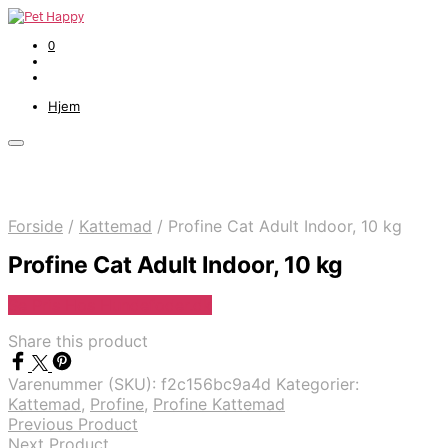
0
Hjem
Forside
/
Kattemad
/
Profine Cat Adult Indoor, 10 kg
Profine Cat Adult Indoor, 10 kg
Se Pris Hos Hundefoder.dk
Share this product
Varenummer (SKU):
f2c156bc9a4d
Kategorier:
Kattemad
,
Profine
,
Profine Kattemad
Previous Product
Next Product