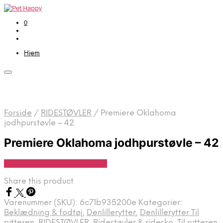
0
Hjem
Forside
/
RIDESTØVLER
/
Premiere Oklahoma
jodhpurstøvle – 42
Premiere Oklahoma jodhpurstøvle – 42
Se Pris Hos Denlillerytter.dk
Share this product
Varenummer (SKU):
6c71b935200e
Kategorier:
Beklædning & fodtøj
,
Denlillerytter
,
Denlillerytter Til
rytteren
,
RIDESTØVLER
,
Ridestøvler & ridesko
,
Til rytteren