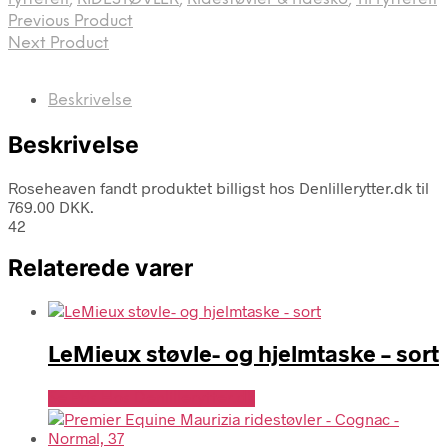
Previous Product
Next Product
Beskrivelse
Beskrivelse
Roseheaven fandt produktet billigst hos Denlillerytter.dk til
769.00 DKK.
42
Relaterede varer
LeMieux støvle- og hjelmtaske – sort
Se Pris Hos Denlillerytter.dk