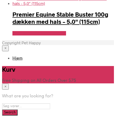
Premier Equine Stable Buster 100g
dækken med hals – 5,0" (115cm)
Se Pris Hos Travshoppen.dk
Copyright Pet Happy
×
Hjem
Kurv
Free Shipping on All Orders Over $75
×
What are you looking for?