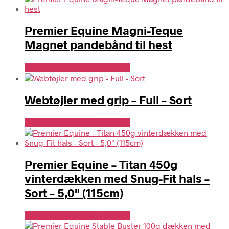
Premier Equine Magni-Teque
Magnet pandebånd til hest
Se Pris Hos Travshoppen.dk
Webtøjler med grip – Full – Sort
Se Pris Hos Denlillerytter.dk
Premier Equine – Titan 450g
vinterdækken med Snug-Fit hals –
Sort – 5,0" (115cm)
Se Pris Hos Travshoppen.dk