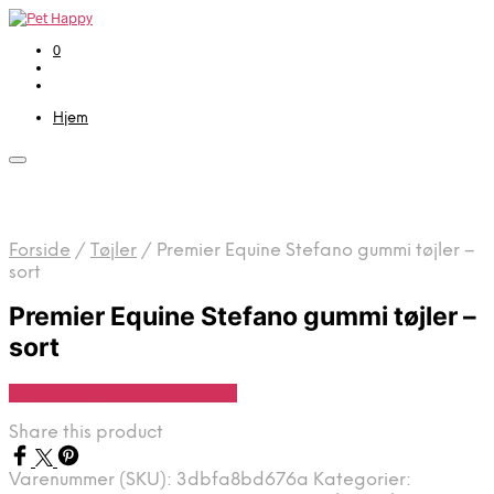
0
Hjem
Forside
/
Tøjler
/
Premier Equine Stefano gummi tøjler –
sort
Premier Equine Stefano gummi tøjler –
sort
Se Pris Hos Travshoppen.dk
Share this product
Varenummer (SKU):
3dbfa8bd676a
Kategorier: