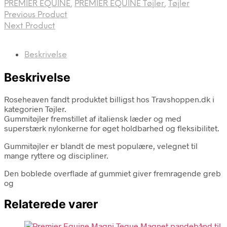
PREMIER EQUINE
,
PREMIER EQUINE Tøjler
,
Tøjler
Previous Product
Next Product
Beskrivelse
Beskrivelse
Roseheaven fandt produktet billigst hos Travshoppen.dk i
kategorien Tøjler.
Gummitøjler fremstillet af italiensk læder og med
superstærk nylonkerne for øget holdbarhed og fleksibilitet.
Gummitøjler er blandt de mest populære, velegnet til
mange ryttere og discipliner.
Den boblede overflade af gummiet giver fremragende greb
og
Relaterede varer