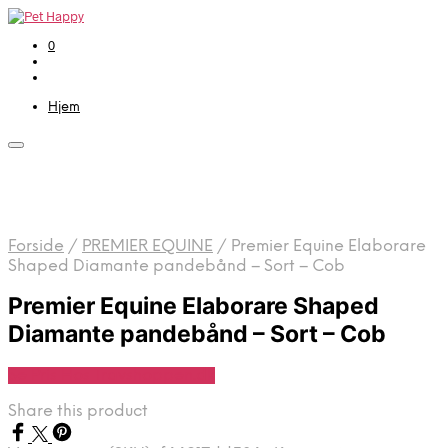
0
Hjem
Forside
/
PREMIER EQUINE
/
Premier Equine Elaborare
Shaped Diamante pandebånd – Sort – Cob
Premier Equine Elaborare Shaped
Diamante pandebånd – Sort – Cob
Se Pris Hos Travshoppen.dk
Share this product