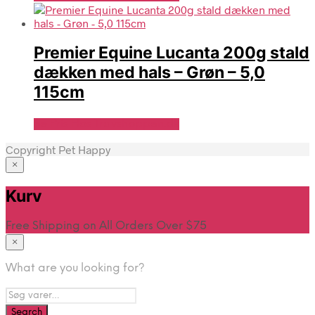
Premier Equine Lucanta 200g stald
dækken med hals – Grøn – 5,0
115cm
Se Pris Hos Travshoppen.dk
Copyright Pet Happy
×
Hjem
Kurv
Free Shipping on All Orders Over $75
×
What are you looking for?