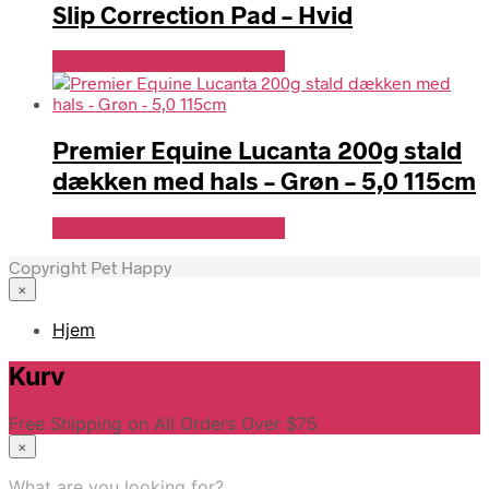
Slip Correction Pad – Hvid
Se Pris Hos Travshoppen.dk
Premier Equine Lucanta 200g stald
dækken med hals – Grøn – 5,0 115cm
Se Pris Hos Travshoppen.dk
Copyright Pet Happy
×
Hjem
Kurv
Free Shipping on All Orders Over $75
×
What are you looking for?