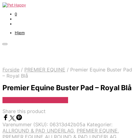
0
Hjem
Forside
/
PREMIER EQUINE
/
Premier Equine Buster Pad
– Royal Blå
Premier Equine Buster Pad – Royal Blå
Se Pris Hos Travshoppen.dk
Share this product
Varenummer (SKU):
06313d42b05a
Kategorier:
ALLROUND & PAD UNDERLAG
,
PREMIER EQUINE
,
PREMIER EQUINE ALLROUND & PAD UNDERLAG