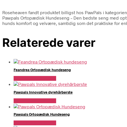
Roseheaven fandt produktet billigst hos PawPals i kategori
Pawpals Ortopædisk Hundeseng – Den bedste seng med optim
hunds komfort og velvære, samtidig som det praktiske for en
Relaterede varer
Feandrea Ortopædisk hundeseng
Se Pris Hos PawPals
Pawpals Innovative dyrehårbørste
Se Pris Hos PawPals
Pawpals Ortopædisk Hundeseng
Se Pris Hos PawPals