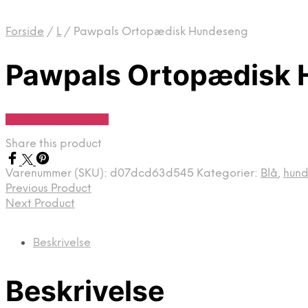
Forside
/
L
/
Pawpals Ortopædisk Hundeseng
Pawpals Ortopædisk
Se Pris Hos PawPals
Share this product
Varenummer (SKU):
d07dcd63d545
Kategorier:
Blå
,
hun
Previous Product
Next Product
Beskrivelse
Beskrivelse