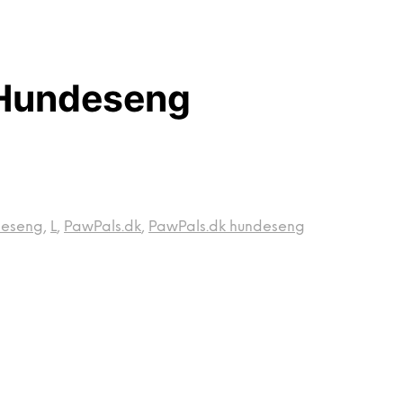
 Hundeseng
deseng
,
L
,
PawPals.dk
,
PawPals.dk hundeseng