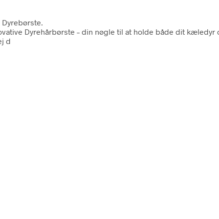
 Dyrebørste.
ive Dyrehårbørste – din nøgle til at holde både dit kæledyr og hj
ej d