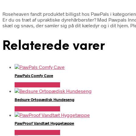
Roseheaven fandt produktet billigst hos PawPals i kategorien
Er du os træt af upraktiske dyrehårbørster? Mød Pawpals Innovat
skæl og snavs, der samler sig på dit kæledyr og i dit hjem. Pl
Relaterede varer
PawPals Comfy Cave
Se Pris Hos PawPals
Bedsure Ortopædisk Hundeseng
Se Pris Hos PawPals
PawProof Vandtæt Hyggetæppe
Se Pris Hos PawPals