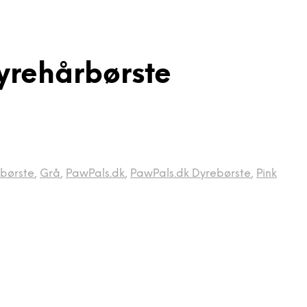
yrehårbørste
børste
,
Grå
,
PawPals.dk
,
PawPals.dk Dyrebørste
,
Pink