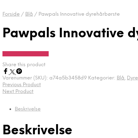
Forside
/
Blå
/
Pawpals Innovative dyrehårbørste
Pawpals Innovative d
Se Pris Hos PawPals
Share this product
Varenummer (SKU):
a74a5b3458d9
Kategorier:
Blå
,
Dyre
Previous Product
Next Product
Beskrivelse
Beskrivelse