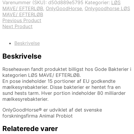
Varenummer (SKU):
d50d889e5795
Kategorier:
LØS
MAVE/ EFTERLØB
,
OnlyGoodHorse
,
Onlygoodhorse LØS
MAVE/ EFTERLØB
Previous Product
Next Product
Beskrivelse
Beskrivelse
Roseheaven fandt produktet billigst hos Gode Bakterier i
kategorien LØS MAVE/ EFTERLØB.
En pose indeholder 15 portioner af EU godkendte
mælkesyrebakterier. Disse bakterier er hentet fra en
sund hests tarm. Hver portion indeholder 80 milliarder
mælkesyrebakterier.
OnlyGoodHorse® er udviklet af det svenske
forskningsfirma Animal Probiot
Relaterede varer