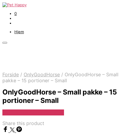
0
Hjem
Forside
/
OnlyGoodHorse
/
OnlyGoodHorse – Small
pakke – 15 portioner – Small
OnlyGoodHorse – Small pakke – 15
portioner – Small
Se Pris Hos Gode Bakterier
Share this product