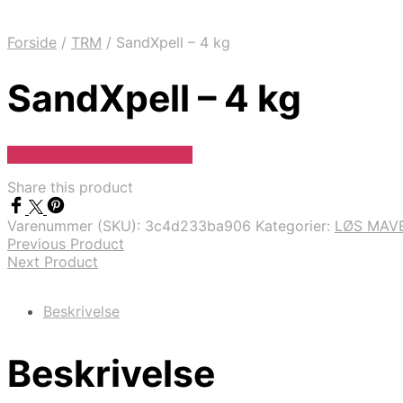
Forside
/
TRM
/
SandXpell – 4 kg
SandXpell – 4 kg
Se Pris Hos Gode Bakterier
Share this product
Varenummer (SKU):
3c4d233ba906
Kategorier:
LØS MAV
Previous Product
Next Product
Beskrivelse
Beskrivelse