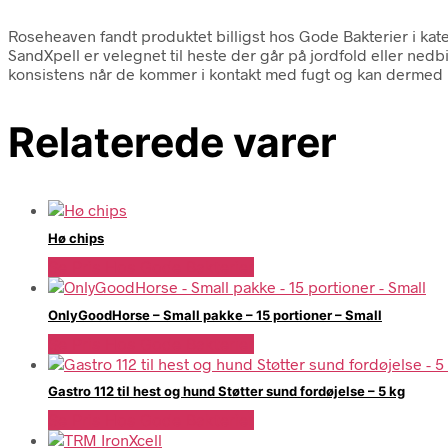
Roseheaven fandt produktet billigst hos Gode Bakterier i k
SandXpell er velegnet til heste der går på jordfold eller nedb
konsistens når de kommer i kontakt med fugt og kan dermed
Relaterede varer
Hø chips
Se Pris Hos Gode Bakterier
OnlyGoodHorse – Small pakke – 15 portioner – Small
Se Pris Hos Gode Bakterier
Gastro 112 til hest og hund Støtter sund fordøjelse – 5 kg
Se Pris Hos Gode Bakterier