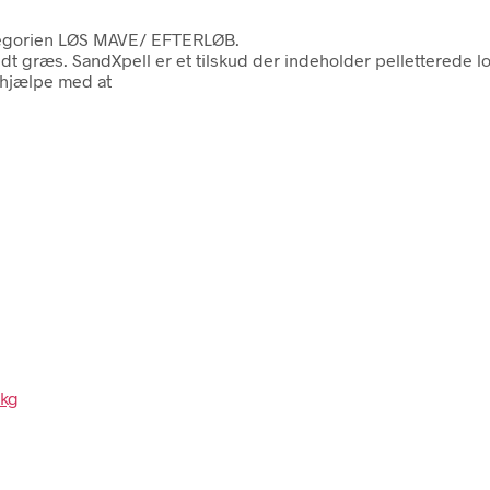
ategorien LØS MAVE/ EFTERLØB.
idt græs. SandXpell er et tilskud der indeholder pelletterede lo
 hjælpe med at