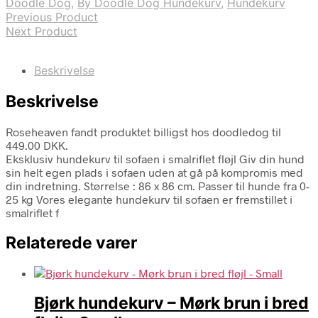
Doodle Dog
,
By Doodle Dog Hundekurv
,
Hundekurv
Previous Product
Next Product
Beskrivelse
Beskrivelse
Roseheaven fandt produktet billigst hos doodledog til
449.00 DKK.
Eksklusiv hundekurv til sofaen i smalriflet fløjl Giv din hund
sin helt egen plads i sofaen uden at gå på kompromis med
din indretning. Størrelse : 86 x 86 cm. Passer til hunde fra 0-
25 kg Vores elegante hundekurv til sofaen er fremstillet i
smalriflet f
Relaterede varer
Bjørk hundekurv – Mørk brun i bred