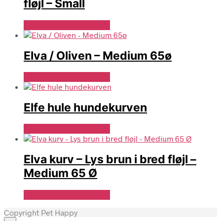
fløjl – Small
Se Pris Hos doodledog
Elva / Oliven – Medium 65ø
Se Pris Hos doodledog
Elfe hule hundekurven
Se Pris Hos doodledog
Elva kurv – Lys brun i bred fløjl –
Medium 65 Ø
Se Pris Hos doodledog
Copyright Pet Happy