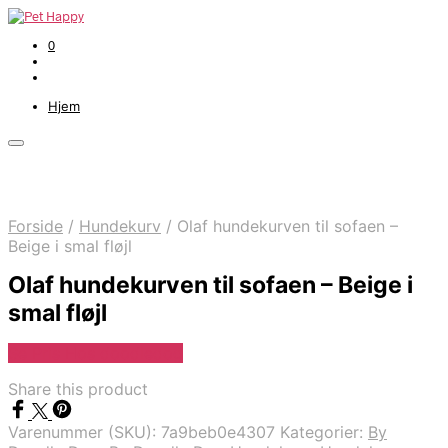
0
Hjem
Forside
/
Hundekurv
/
Olaf hundekurven til sofaen –
Beige i smal fløjl
Olaf hundekurven til sofaen – Beige i
smal fløjl
Se Pris Hos doodledog
Share this product
Varenummer (SKU):
7a9beb0e4307
Kategorier:
By