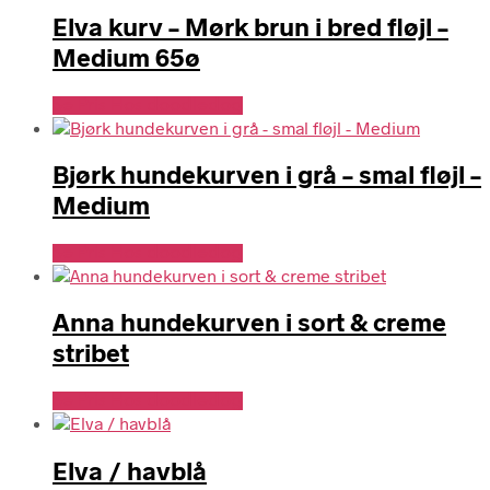
Elva kurv – Mørk brun i bred fløjl –
Medium 65ø
Se Pris Hos doodledog
Bjørk hundekurven i grå – smal fløjl –
Medium
Se Pris Hos doodledog
Anna hundekurven i sort & creme
stribet
Se Pris Hos doodledog
Elva / havblå