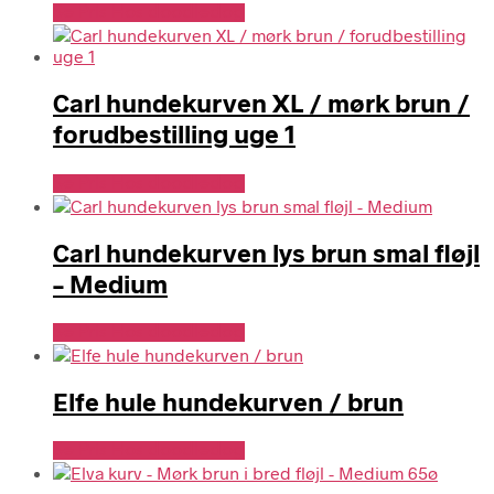
Se Pris Hos doodledog
Carl hundekurven XL / mørk brun /
forudbestilling uge 1
Se Pris Hos doodledog
Carl hundekurven lys brun smal fløjl
– Medium
Se Pris Hos doodledog
Elfe hule hundekurven / brun
Se Pris Hos doodledog