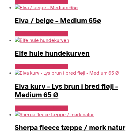
Se Pris Hos doodledog
Elva / beige – Medium 65ø
Se Pris Hos doodledog
Elfe hule hundekurven
Se Pris Hos doodledog
Elva kurv – Lys brun i bred fløjl –
Medium 65 Ø
Se Pris Hos doodledog
Sherpa fleece tæppe / mørk natur