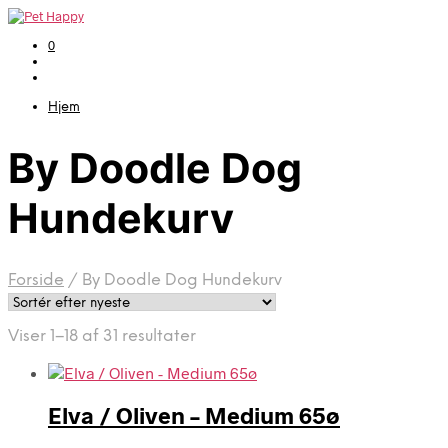
0
Hjem
By Doodle Dog
Hundekurv
Forside
/
By Doodle Dog Hundekurv
Sorteret
Viser 1–18 af 31 resultater
efter
seneste
Elva / Oliven – Medium 65ø