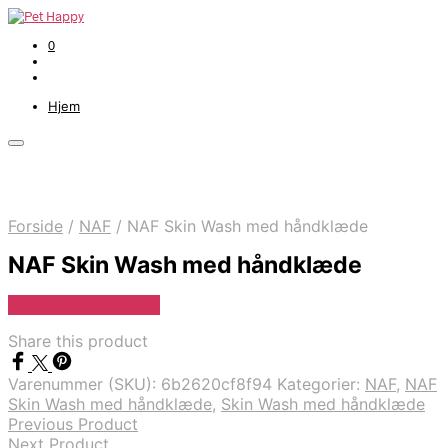
0
Hjem
Forside
/
NAF
/
NAF Skin Wash med håndklæde
NAF Skin Wash med håndklæde
Se Pris Hos heyo.dk
Share this product
Varenummer (SKU):
6b2620cf8f94
Kategorier:
NAF
,
NAF
Skin Wash med håndklæde
,
Skin Wash med håndklæde
Previous Product
Next Product