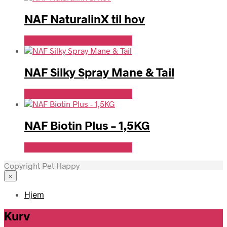
NAF NaturalinX til hov
Se Pris Hos Travshoppen.dk
NAF Silky Spray Mane & Tail
Se Pris Hos Travshoppen.dk
NAF Biotin Plus – 1,5KG
Se Pris Hos Travshoppen.dk
Copyright Pet Happy
×
Hjem
Kurv