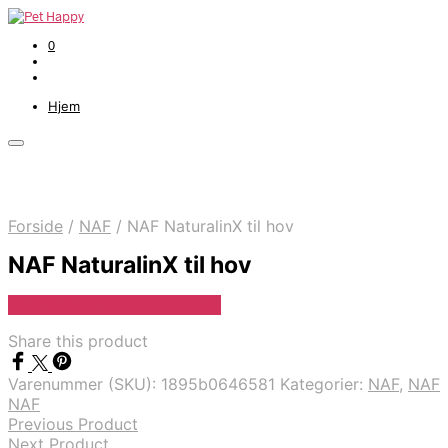
0
Hjem
Forside
/
NAF
/
NAF NaturalinX til hov
NAF NaturalinX til hov
Se Pris Hos Travshoppen.dk
Share this product
Varenummer (SKU):
1895b0646581
Kategorier:
NAF
,
NAF
NAF
Previous Product
Next Product