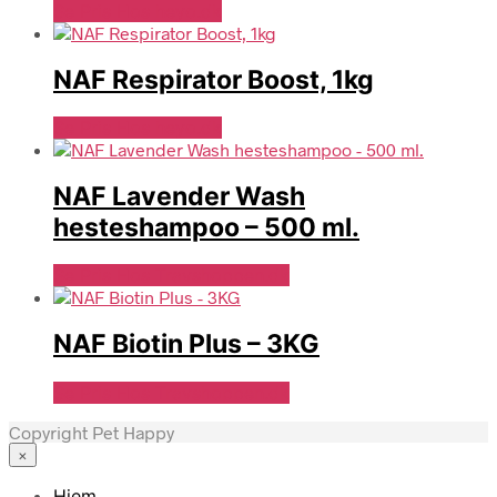
Se Pris Hos heyo.dk
NAF Respirator Boost, 1kg
Se Pris Hos heyo.dk
NAF Lavender Wash
hesteshampoo – 500 ml.
Se Pris Hos Travshoppen.dk
NAF Biotin Plus – 3KG
Se Pris Hos Travshoppen.dk
Copyright Pet Happy
×
Hjem