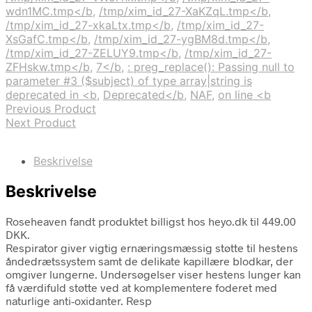
wdn1MC.tmp</b
,
/tmp/xim_id_27-XaKZqL.tmp</b
,
/tmp/xim_id_27-xkaLtx.tmp</b
,
/tmp/xim_id_27-
XsGafC.tmp</b
,
/tmp/xim_id_27-ygBM8d.tmp</b
,
/tmp/xim_id_27-ZELUY9.tmp</b
,
/tmp/xim_id_27-
ZFHskw.tmp</b
,
7</b
,
: preg_replace(): Passing null to
parameter #3 ($subject) of type array|string is
deprecated in <b
,
Deprecated</b
,
NAF
,
on line <b
Previous Product
Next Product
Beskrivelse
Beskrivelse
Roseheaven fandt produktet billigst hos heyo.dk til 449.00
DKK.
Respirator giver vigtig ernæringsmæssig støtte til hestens
åndedrætssystem samt de delikate kapillære blodkar, der
omgiver lungerne. Undersøgelser viser hestens lunger kan
få værdifuld støtte ved at komplementere foderet med
naturlige anti-oxidanter. Resp