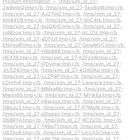
Product Information --
,
/tmp/xim_id_27-
2w8mbQ.tmp</b
,
/tmp/xim_id_27-5kx6gW.tmp</b
,
/tmp/xim_id_27-AJ2TmZ.tmp</b
,
/tmp/xim_id_27-
Am84VB.tmp</b
,
/tmp/xim_id_27-bhC4tk.tmp</b
,
/tmp/xim_id_27-bUQXrG.tmp</b
,
/tmp/xim_id_27-
cnMzoe.tmp</b
,
/tmp/xim_id_27-dcJZIz.tmp</b
,
/tmp/xim_id_27-eDfVJf.tmp</b
,
/tmp/xim_id_27-
ENVgqR.tmp</b
,
/tmp/xim_id_27-GpwMyC.tmp</b
,
/tmp/xim_id_27-H6kB6R.tmp</b
,
/tmp/xim_id_27-
HEif36.tmp</b
,
/tmp/xim_id_27-hZFzoW.tmp</b
,
/tmp/xim_id_27-I7Dvmw.tmp</b
,
/tmp/xim_id_27-
JrL5Z4.tmp</b
,
/tmp/xim_id_27-kG9UAp.tmp</b
,
/tmp/xim_id_27-LcZP9P.tmp</b
,
/tmp/xim_id_27-
LDmYnF.tmp</b
,
/tmp/xim_id_27-Lwwqce.tmp</b
,
/tmp/xim_id_27-MMxeRb.tmp</b
,
/tmp/xim_id_27-
Mwxn95.tmp</b
,
/tmp/xim_id_27-MYjk6a.tmp</b
,
/tmp/xim_id_27-n6wqgs.tmp</b
,
/tmp/xim_id_27-
OBgJu3.tmp</b
,
/tmp/xim_id_27-P7Mqfk.tmp</b
,
/tmp/xim_id_27-pDpppc.tmp</b
,
/tmp/xim_id_27-
QbBRY4.tmp</b
,
/tmp/xim_id_27-RCZ2OL.tmp</b
,
/tmp/xim_id_27-TR9q71.tmp</b
,
/tmp/xim_id_27-
U6Zbu6.tmp</b
,
/tmp/xim_id_27-UcU5Sj.tmp</b
,
/tmp/xim_id_27-vWc7hk.tmp</b
,
/tmp/xim_id_27-