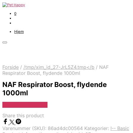
0
Hjem
Forside
/
/tmp/xim_id_27-JrL5Z4.tmp</b
/
NAF
Respirator Boost, flydende 1000ml
NAF Respirator Boost, flydende
1000ml
Se Pris Hos heyo.dk
Share this product
Varenummer (SKU):
86ad4dc00564
Kategorier:
!-- Basic