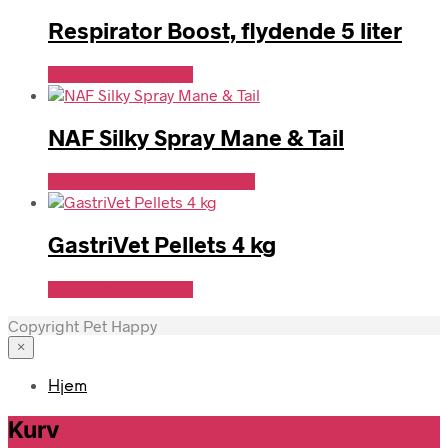
Respirator Boost, flydende 5 liter
Se Pris Hos heyo.dk
NAF Silky Spray Mane & Tail
Se Pris Hos Travshoppen.dk
GastriVet Pellets 4 kg
Se Pris Hos heyo.dk
Copyright Pet Happy
×
Hjem
Kurv