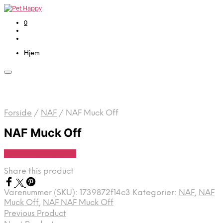
0
Hjem
Forside
/
NAF
/
NAF Muck Off
NAF Muck Off
Se Pris Hos heyo.dk
Share this product
Varenummer (SKU):
1739872f14c3
Kategorier:
NAF
,
NAF
Muck Off
,
NAF NAF Muck Off
Previous Product