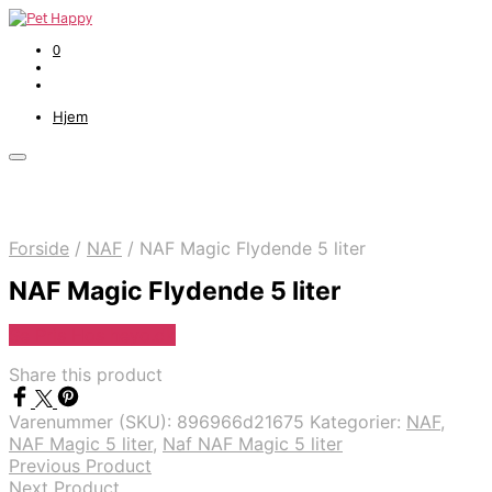
0
Hjem
Forside
/
NAF
/
NAF Magic Flydende 5 liter
NAF Magic Flydende 5 liter
Se Pris Hos heyo.dk
Share this product
Varenummer (SKU):
896966d21675
Kategorier:
NAF
,
NAF Magic 5 liter
,
Naf NAF Magic 5 liter
Previous Product
Next Product