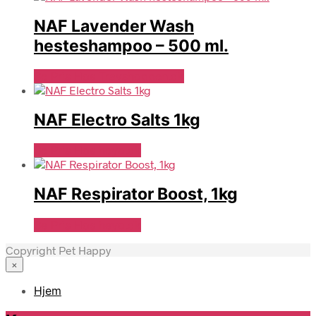
NAF Lavender Wash
hesteshampoo – 500 ml.
Se Pris Hos Travshoppen.dk
NAF Electro Salts 1kg
Se Pris Hos heyo.dk
NAF Respirator Boost, 1kg
Se Pris Hos heyo.dk
Copyright Pet Happy
×
Hjem