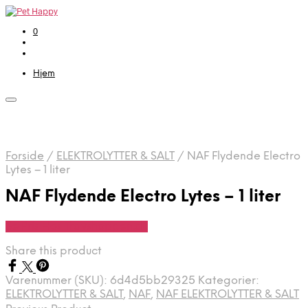
0
Hjem
Forside
/
ELEKTROLYTTER & SALT
/
NAF Flydende Electro
Lytes – 1 liter
NAF Flydende Electro Lytes – 1 liter
Se Pris Hos Travshoppen.dk
Share this product
Varenummer (SKU):
6d4d5bb29325
Kategorier:
ELEKTROLYTTER & SALT
,
NAF
,
NAF ELEKTROLYTTER & SALT