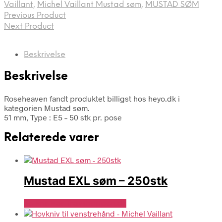
Vaillant
,
Michel Vaillant Mustad søm
,
MUSTAD SØM
Previous Product
Next Product
Beskrivelse
Beskrivelse
Roseheaven fandt produktet billigst hos heyo.dk i
kategorien Mustad søm.
51 mm, Type : E5 – 50 stk pr. pose
Relaterede varer
Mustad EXL søm – 250stk
Se Pris Hos Travshoppen.dk