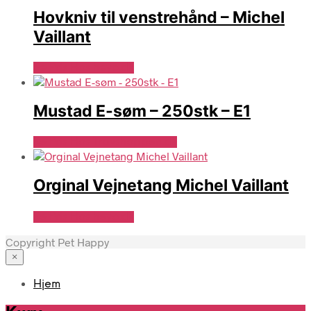
Hovkniv til venstrehånd – Michel
Vaillant
Se Pris Hos heyo.dk
Mustad E-søm – 250stk – E1
Se Pris Hos Travshoppen.dk
Orginal Vejnetang Michel Vaillant
Se Pris Hos heyo.dk
Copyright Pet Happy
×
Hjem