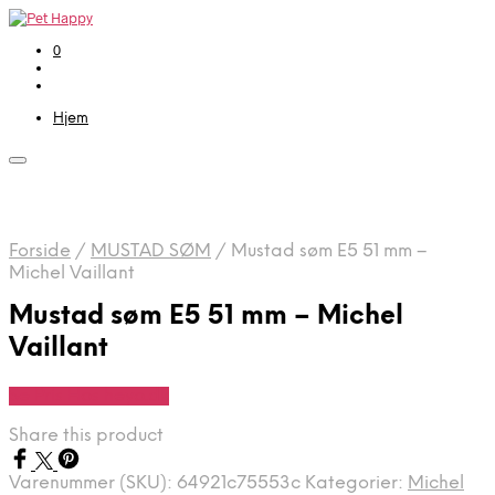
0
Hjem
Forside
/
MUSTAD SØM
/
Mustad søm E5 51 mm –
Michel Vaillant
Mustad søm E5 51 mm – Michel
Vaillant
Se Pris Hos heyo.dk
Share this product
Varenummer (SKU):
64921c75553c
Kategorier:
Michel