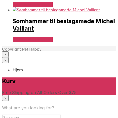
Se Pris Hos heyo.dk
Sømhammer til beslagsmede Michel
Vaillant
Se Pris Hos heyo.dk
Copyright Pet Happy
×
×
Hjem
Kurv
Free Shipping on All Orders Over $75
×
What are you looking for?