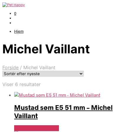
0
Hjem
Michel Vaillant
Forside
/
Michel Vaillant
Sorteret
Viser 6 resultater
efter
seneste
Mustad søm E5 51 mm – Michel
Vaillant
Se Pris Hos heyo.dk