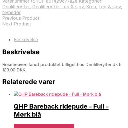
Varenummer (SKU):
a91429c77a2e
Kategorier:
Denlillerytter
,
Denlillerytter Leg & sjov
,
Krea
,
Leg & sjov
,
Nyheder
Previous Product
Next Product
Beskrivelse
Beskrivelse
Roseheaven fandt produktet billigst hos Denlillerytter.dk til
129.00 DKK.
Relaterede varer
QHP Bareback ridepude – Full –
Mørk blå
Se Pris Hos Denlillerytter.dk