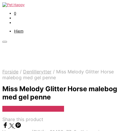
0
Hjem
Forside
/
Denlillerytter
/
Miss Melody Glitter Horse
malebog med gel penne
Miss Melody Glitter Horse malebog
med gel penne
Se Pris Hos Denlillerytter.dk
Share this product