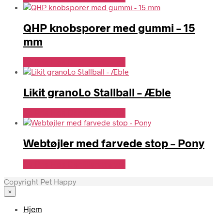
QHP knobsporer med gummi – 15
mm
Se Pris Hos Denlillerytter.dk
Likit granoLo Stallball – Æble
Se Pris Hos Denlillerytter.dk
Webtøjler med farvede stop – Pony
Se Pris Hos Denlillerytter.dk
Copyright Pet Happy
×
Hjem