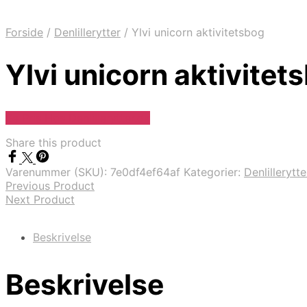
Forside
/
Denlillerytter
/
Ylvi unicorn aktivitetsbog
Ylvi unicorn aktivitet
Se Pris Hos Denlillerytter.dk
Share this product
Varenummer (SKU):
7e0df4ef64af
Kategorier:
Denlillerytte
Previous Product
Next Product
Beskrivelse
Beskrivelse