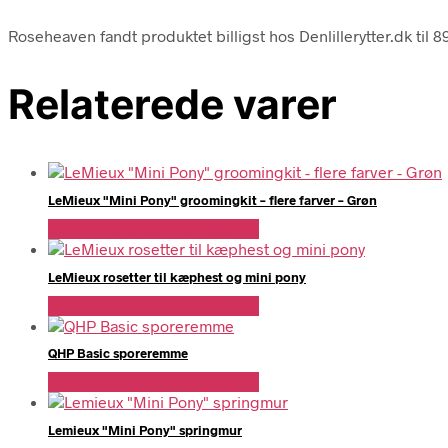
Roseheaven fandt produktet billigst hos Denlillerytter.dk til 
Relaterede varer
LeMieux "Mini Pony" groomingkit – flere farver – Grøn
Se Pris Hos Denlillerytter.dk
LeMieux rosetter til kæphest og mini pony
Se Pris Hos Denlillerytter.dk
QHP Basic sporeremme
Se Pris Hos Denlillerytter.dk
Lemieux "Mini Pony" springmur