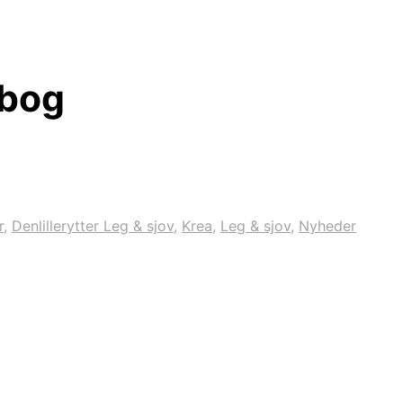
sbog
r
,
Denlillerytter Leg & sjov
,
Krea
,
Leg & sjov
,
Nyheder