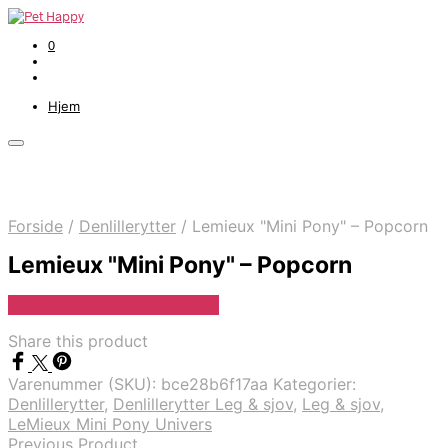
0
Hjem
Forside
/
Denlillerytter
/
Lemieux "Mini Pony" – Popcorn
Lemieux "Mini Pony" – Popcorn
Se Pris Hos Denlillerytter.dk
Share this product
Varenummer (SKU):
bce28b6f17aa
Kategorier:
Denlillerytter
,
Denlillerytter Leg & sjov
,
Leg & sjov
,
LeMieux Mini Pony Univers
Previous Product