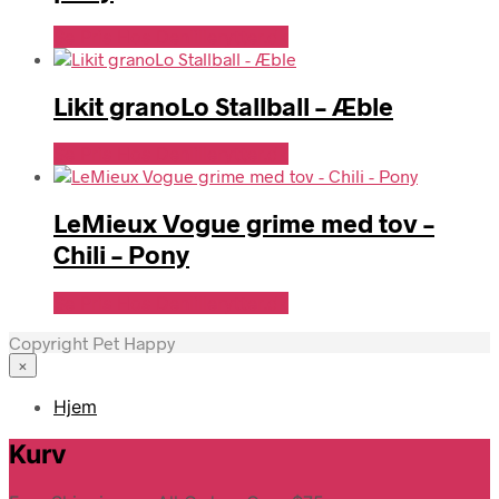
Se Pris Hos Denlillerytter.dk
Likit granoLo Stallball – Æble
Se Pris Hos Denlillerytter.dk
LeMieux Vogue grime med tov –
Chili – Pony
Se Pris Hos Denlillerytter.dk
Copyright Pet Happy
×
Hjem
Kurv