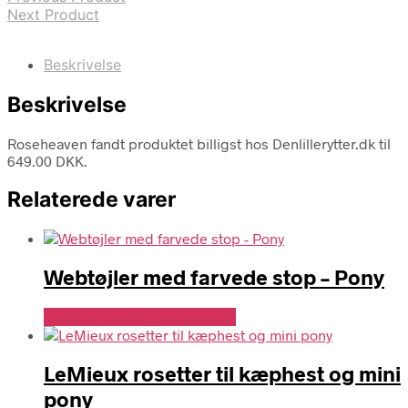
Next Product
Beskrivelse
Beskrivelse
Roseheaven fandt produktet billigst hos Denlillerytter.dk til
649.00 DKK.
Relaterede varer
Webtøjler med farvede stop – Pony
Se Pris Hos Denlillerytter.dk
LeMieux rosetter til kæphest og mini
pony