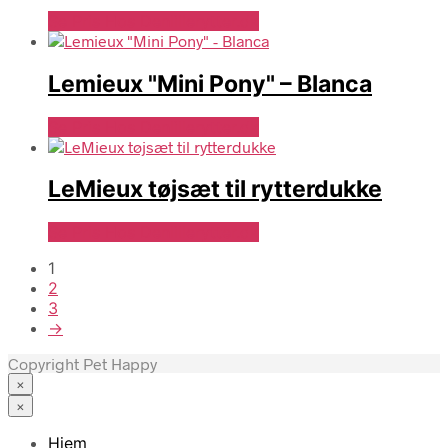
Se Pris Hos Denlillerytter.dk
Lemieux "Mini Pony" – Blanca
Se Pris Hos Denlillerytter.dk
LeMieux tøjsæt til rytterdukke
Se Pris Hos Denlillerytter.dk
1
2
3
→
Copyright Pet Happy
×
×
Hjem