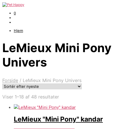
0
Hjem
LeMieux Mini Pony
Univers
Forside
/
LeMieux Mini Pony Univers
Sorteret
Viser 1–18 af 48 resultater
efter
seneste
LeMieux "Mini Pony" kandar