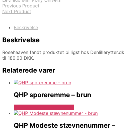
LeMieux Mini Pony Univers
Previous Product
Next Product
Beskrivelse
Beskrivelse
Roseheaven fandt produktet billigst hos Denlillerytter.dk
til 180.00 DKK.
Relaterede varer
QHP sporeremme – brun
Se Pris Hos Denlillerytter.dk
QHP Modeste stævnenummer –