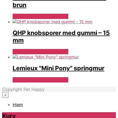
brun
Se Pris Hos Denlillerytter.dk
QHP knobsporer med gummi – 15
mm
Se Pris Hos Denlillerytter.dk
Lemieux "Mini Pony" springmur
Se Pris Hos Denlillerytter.dk
Copyright Pet Happy
×
Hjem
Kurv