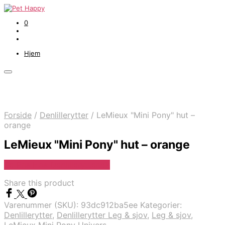
0
Hjem
Forside
/
Denlillerytter
/
LeMieux "Mini Pony" hut –
orange
LeMieux "Mini Pony" hut – orange
Se Pris Hos Denlillerytter.dk
Share this product
Varenummer (SKU):
93dc912ba5ee
Kategorier:
Denlillerytter
,
Denlillerytter Leg & sjov
,
Leg & sjov
,