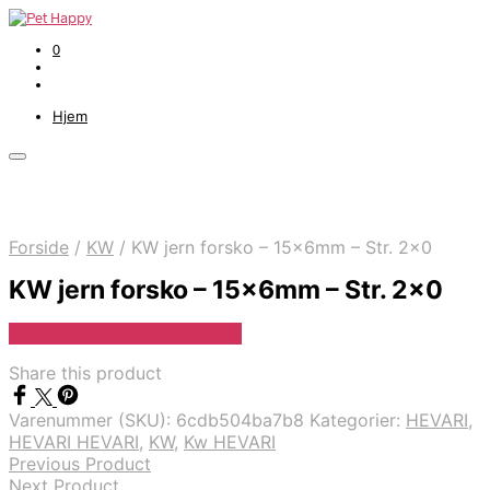
0
Hjem
Forside
/
KW
/
KW jern forsko – 15x6mm – Str. 2×0
KW jern forsko – 15x6mm – Str. 2×0
Se Pris Hos Travshoppen.dk
Share this product
Varenummer (SKU):
6cdb504ba7b8
Kategorier:
HEVARI
,
HEVARI HEVARI
,
KW
,
Kw HEVARI
Previous Product
Next Product