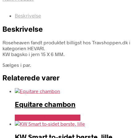
Beskrivelse
Beskrivelse
Roseheaven fandt produktet billigst hos Travshoppen.dk i
kategorien HEVARI.
KW bagsko i jern 15 X 6 MM.
Sælges i par.
Relaterede varer
Equitare chambon
Se Pris Hos Travshoppen.dk
KW Smart to-sidet børste, lille