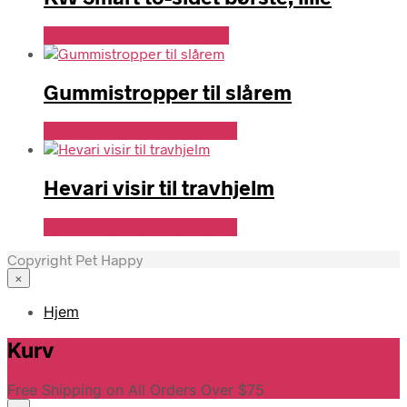
Se Pris Hos Hundefoder.dk
Gummistropper til slårem
Se Pris Hos Travshoppen.dk
Hevari visir til travhjelm
Se Pris Hos Travshoppen.dk
Copyright Pet Happy
×
Hjem
Kurv
Free Shipping on All Orders Over $75