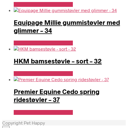
Se Pris Hos Travshoppen.dk
Equipage Millie gummistøvler med
glimmer – 34
Se Pris Hos Denlillerytter.dk
HKM bamsestøvle – sort – 32
Se Pris Hos Denlillerytter.dk
Premier Equine Cedo spring
ridestøvler – 37
Se Pris Hos Travshoppen.dk
Copyright Pet Happy