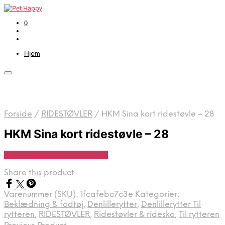
0
Hjem
Forside
/
RIDESTØVLER
/
HKM Sina kort ridestøvle – 28
HKM Sina kort ridestøvle – 28
Se Pris Hos Denlillerytter.dk
Share this product
Varenummer (SKU):
1fcafebc7c3e
Kategorier:
Beklædning & fodtøj
,
Denlillerytter
,
Denlillerytter Til
rytteren
,
RIDESTØVLER
,
Ridestøvler & ridesko
,
Til rytteren