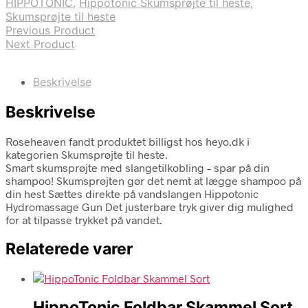
HIPPOTONIC
,
Hippotonic Skumsprøjte til heste
,
Skumsprøjte til heste
Previous Product
Next Product
Beskrivelse
Beskrivelse
Roseheaven fandt produktet billigst hos heyo.dk i
kategorien Skumsprøjte til heste.
Smart skumsprøjte med slangetilkobling – spar på din
shampoo! Skumsprøjten gør det nemt at lægge shampoo på
din hest Sættes direkte på vandslangen Hippotonic
Hydromassage Gun Det justerbare tryk giver dig mulighed
for at tilpasse trykket på vandet.
Relaterede varer
HippoTonic Foldbar Skammel Sort