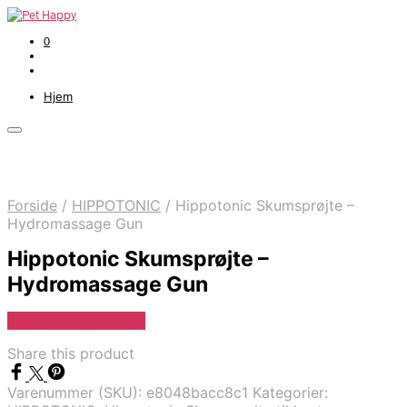
0
Hjem
Forside
/
HIPPOTONIC
/
Hippotonic Skumsprøjte –
Hydromassage Gun
Hippotonic Skumsprøjte –
Hydromassage Gun
Se Pris Hos heyo.dk
Share this product
Varenummer (SKU):
e8048bacc8c1
Kategorier: