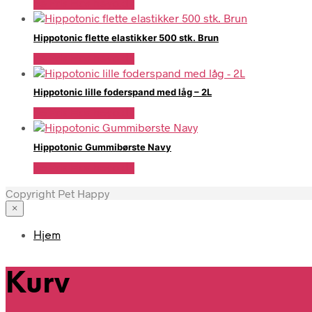
Se Pris Hos heyo.dk
Hippotonic flette elastikker 500 stk. Brun
Se Pris Hos heyo.dk
Hippotonic lille foderspand med låg – 2L
Se Pris Hos heyo.dk
Hippotonic Gummibørste Navy
Se Pris Hos heyo.dk
Copyright Pet Happy
×
Hjem
Kurv