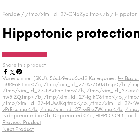
Forside
/
/tmp/xim_id_27-CNoZyb.tmp</b
/
Hippotonic
Hippotonic protection 
Se Pris Hos heyo.dk
Share this product
Varenummer (SKU):
56cb9eac6bd2
Kategorier:
!-- Basic
a0RE6F.tmp</b
,
/tmp/xim_id_27-AzZ503.tmp</b
,
/tm
/tmp/xim_id_27-E8VPnp.tmp</b
,
/tmp/xim_id_27-ezZ
hw5jZQ.tmp</b
,
/tmp/xim_id_27-IglkC8.tmp</b
,
/tmp
/tmp/xim_id_27-MUwJKq.tmp</b
,
/tmp/xim_id_27-r
vPrErc.tmp</b
,
/tmp/xim_id_27-wBrz7W.tmp</b
,
/tmp
is deprecated in <b
,
Deprecated</b
,
HIPPOTONIC
,
on l
Previous Product
Next Product