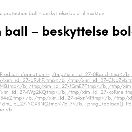
 protection ball – beskyttelse bold til træktov
ball – beskyttelse bol
 Product Information --
,
/tmp/xim_id_27-0Banzh.tmp</b
,
p/xim_id_27-bRvhPJ.tmp</b
,
/tmp/xim_id_27-CNoZyb.
f4B.tmp</b
,
/tmp/xim_id_27-fGmE7F.tmp</b
,
/tmp/xim
/xim_id_27-iWg2KQ.tmp</b
,
/tmp/xim_id_27-koRmei.t
W54eZ.tmp</b
,
/tmp/xim_id_27-s4xnMP.tmp</b
,
/tmp/xi
/xim_id_27-YGX3NQ.tmp</b
,
7</b
,
: preg_replace(): Pas
ine <b