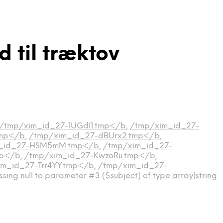
d til træktov
/tmp/xim_id_27-1UGdI1.tmp</b
,
/tmp/xim_id_27-
tmp</b
,
/tmp/xim_id_27-dBUrx2.tmp</b
,
_id_27-HSM5mM.tmp</b
,
/tmp/xim_id_27-
mp</b
,
/tmp/xim_id_27-KwzoRu.tmp</b
,
m_id_27-Trr4YY.tmp</b
,
/tmp/xim_id_27-
sing null to parameter #3 ($subject) of type array|string