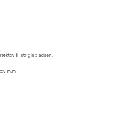
.
ræktov til striglepladsen.
ktov m.m