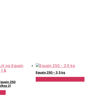
Egusin 250 – 3,5 kg
Se Pris Hos Gode Bakterier
Egusin 250
teRep 2)
rier