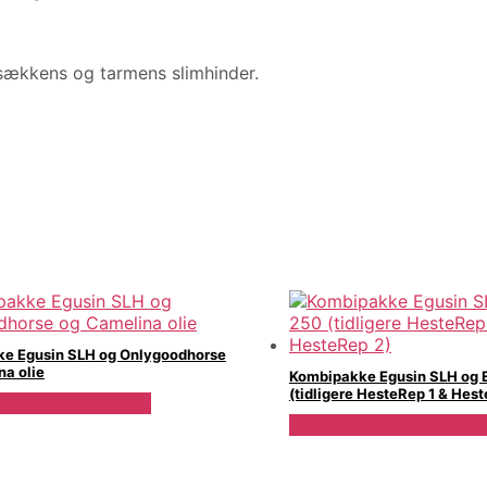
sækkens og tarmens slimhinder.
e Egusin SLH og Onlygoodhorse
na olie
Kombipakke Egusin SLH og 
(tidligere HesteRep 1 & Hes
Hos Gode Bakterier
Se Pris Hos Gode Bakte