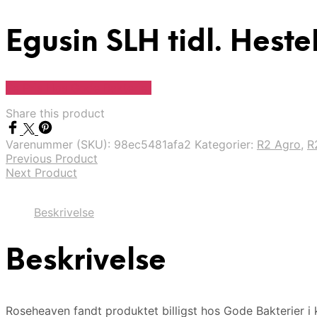
Egusin SLH tidl. Heste
Se Pris Hos Gode Bakterier
Share this product
Varenummer (SKU):
98ec5481afa2
Kategorier:
R2 Agro
,
R
Previous Product
Next Product
Beskrivelse
Beskrivelse
Roseheaven fandt produktet billigst hos Gode Bakterier