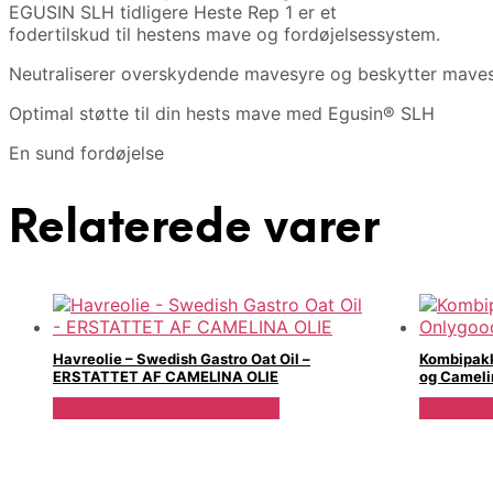
EGUSIN SLH tidligere Heste Rep 1 er et
fodertilskud til hestens mave og fordøjelsessystem.
Neutraliserer overskydende mavesyre og beskytter mave
Optimal støtte til din hests mave med Egusin® SLH
En sund fordøjelse
Relaterede varer
Havreolie – Swedish Gastro Oat Oil –
Kombipakk
ERSTATTET AF CAMELINA OLIE
og Cameli
Se Pris Hos Gode Bakterier
Se Pris 