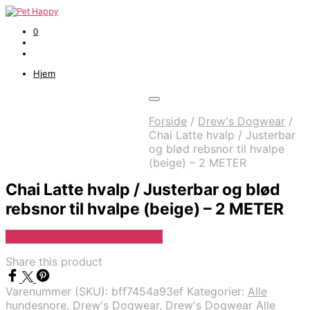
0
Hjem
Forside
/
Drew's Dogwear
/
Chai Latte hvalp / Justerbar
og blød rebsnor til hvalpe
(beige) – 2 METER
Chai Latte hvalp / Justerbar og blød
rebsnor til hvalpe (beige) – 2 METER
Se Pris Hos drewsdogwear.dk
Share this product
Varenummer (SKU):
bff7454a93ef
Kategorier:
Alle
hundesnore
,
Drew's Dogwear
,
Drew's Dogwear Alle