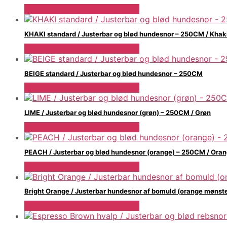
Se Pris Hos drewsdogwear.dk
KHAKI standard / Justerbar og blød hundesnor – 250CM / Khak
Se Pris Hos drewsdogwear.dk
BEIGE standard / Justerbar og blød hundesnor – 250CM
Se Pris Hos drewsdogwear.dk
LIME / Justerbar og blød hundesnor (grøn) – 250CM / Grøn
Se Pris Hos drewsdogwear.dk
PEACH / Justerbar og blød hundesnor (orange) – 250CM / Ora
Se Pris Hos drewsdogwear.dk
Bright Orange / Justerbar hundesnor af bomuld (orange mønst
Se Pris Hos drewsdogwear.dk