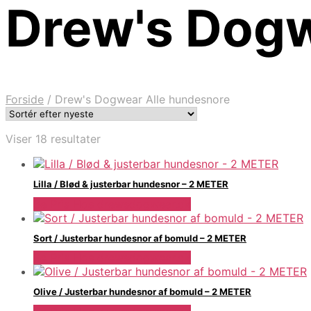
Drew's Dogw
Forside
/
Drew's Dogwear Alle hundesnore
Sorteret
Viser 18 resultater
efter
seneste
Lilla / Blød & justerbar hundesnor – 2 METER
Se Pris Hos drewsdogwear.dk
Sort / Justerbar hundesnor af bomuld – 2 METER
Se Pris Hos drewsdogwear.dk
Olive / Justerbar hundesnor af bomuld – 2 METER