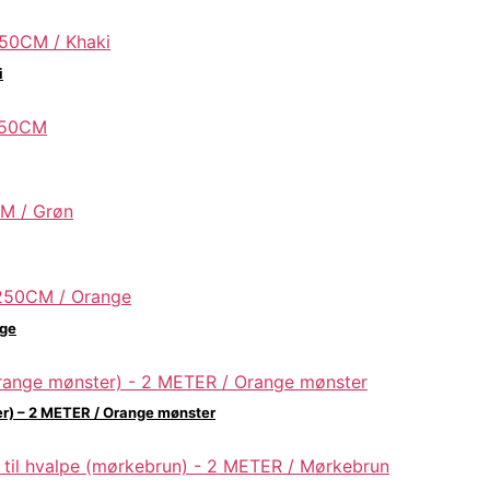
i
nge
er) – 2 METER / Orange mønster