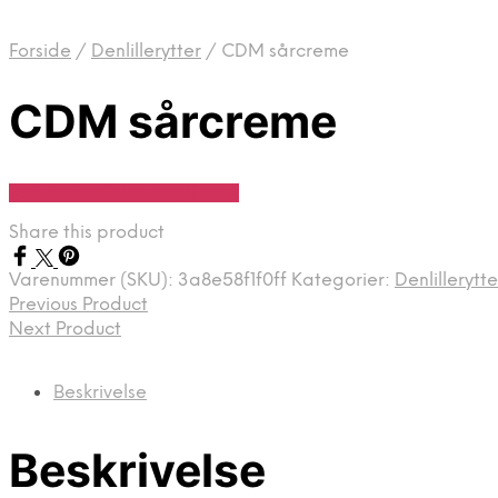
Forside
/
Denlillerytter
/
CDM sårcreme
CDM sårcreme
Se Pris Hos Denlillerytter.dk
Share this product
Varenummer (SKU):
3a8e58f1f0ff
Kategorier:
Denlillerytte
Previous Product
Next Product
Beskrivelse
Beskrivelse