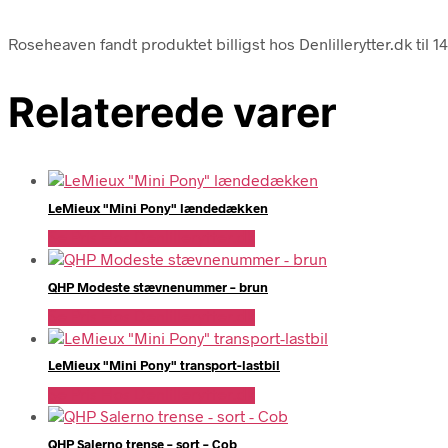
Roseheaven fandt produktet billigst hos Denlillerytter.dk til 
Relaterede varer
LeMieux "Mini Pony" lændedækken
Se Pris Hos Denlillerytter.dk
QHP Modeste stævnenummer – brun
Se Pris Hos Denlillerytter.dk
LeMieux "Mini Pony" transport-lastbil
Se Pris Hos Denlillerytter.dk
QHP Salerno trense – sort – Cob