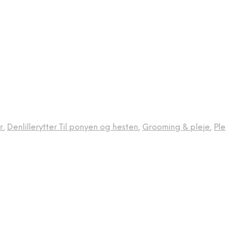
r
,
Denlillerytter Til ponyen og hesten
,
Grooming & pleje
,
Pl