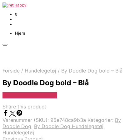
0
Hjem
Forside
/
Hundelegetøj
/
By Doodle Dog bold – Blå
By Doodle Dog bold – Blå
Se Pris Hos doodledog
Share this product
Varenummer (SKU):
95e748ca9b3a
Kategorier:
By
Doodle Dog
,
By Doodle Dog Hundelegetøj
,
Hundelegetøj
Previous Product