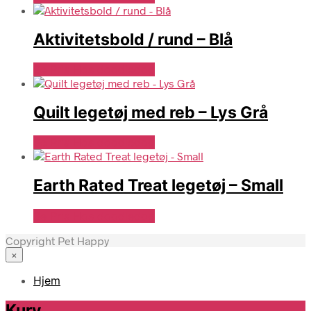
Aktivitetsbold / rund – Blå
Se Pris Hos doodledog
Quilt legetøj med reb – Lys Grå
Se Pris Hos doodledog
Earth Rated Treat legetøj – Small
Se Pris Hos doodledog
Copyright Pet Happy
×
Hjem
Kurv