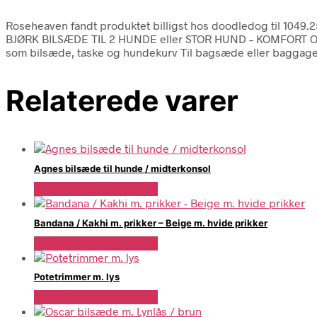
Roseheaven fandt produktet billigst hos doodledog til 1049.
BJØRK BILSÆDE TIL 2 HUNDE eller STOR HUND – KOMFORT OG SIK
som bilsæde, taske og hundekurv Til bagsæde eller baggag
Relaterede varer
Agnes bilsæde til hunde / midterkonsol
Se Pris Hos doodledog
Bandana / Kakhi m. prikker – Beige m. hvide prikker
Se Pris Hos doodledog
Potetrimmer m. lys
Se Pris Hos doodledog