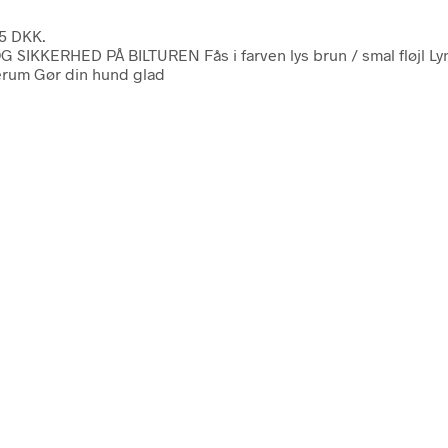
25 DKK.
KERHED PÅ BILTUREN Fås i farven lys brun / smal fløjl Lynlås
erum Gør din hund glad