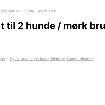
 dobbelt til 2 hunde / mørk brun
t til 2 hunde / mørk br
 Dog
,
By Doodle Dog Hunde bilsæde
,
Hunde bilsæde