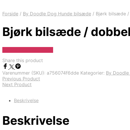
Forside
/
By Doodle Dog Hunde bilsæde
/
Bjørk bilsæde /
Bjørk bilsæde / dobbel
Se Pris Hos doodledog
Share this product
Varenummer (SKU):
a756074f6dde
Kategorier:
By Doodle
Previous Product
Next Product
Beskrivelse
Beskrivelse