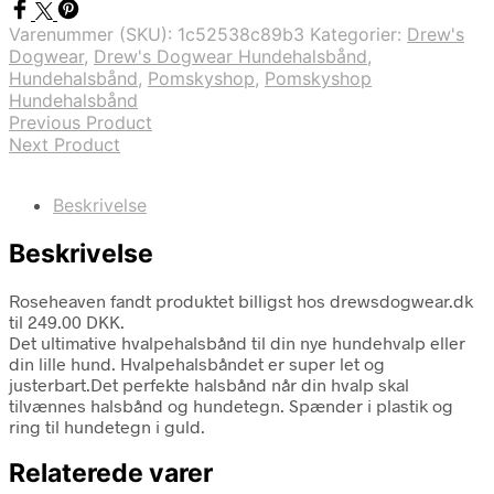
Varenummer (SKU):
1c52538c89b3
Kategorier:
Drew's
Dogwear
,
Drew's Dogwear Hundehalsbånd
,
Hundehalsbånd
,
Pomskyshop
,
Pomskyshop
Hundehalsbånd
Previous Product
Next Product
Beskrivelse
Beskrivelse
Roseheaven fandt produktet billigst hos drewsdogwear.dk
til 249.00 DKK.
Det ultimative hvalpehalsbånd til din nye hundehvalp eller
din lille hund. Hvalpehalsbåndet er super let og
justerbart.Det perfekte halsbånd når din hvalp skal
tilvænnes halsbånd og hundetegn. Spænder i plastik og
ring til hundetegn i guld.
Relaterede varer