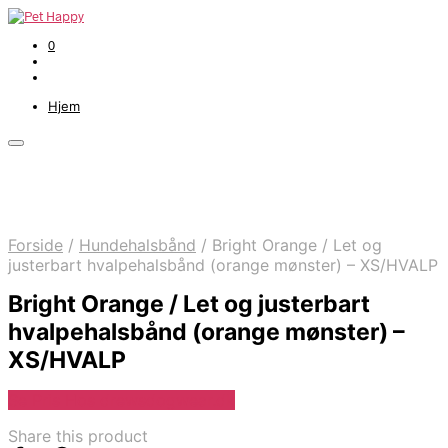
0
Hjem
Forside
/
Hundehalsbånd
/
Bright Orange / Let og
justerbart hvalpehalsbånd (orange mønster) – XS/HVALP
Bright Orange / Let og justerbart
hvalpehalsbånd (orange mønster) –
XS/HVALP
Se Pris Hos drewsdogwear.dk
Share this product