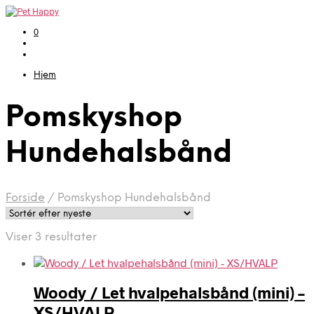
0
Hjem
Pomskyshop
Hundehalsbånd
Forside
/
Pomskyshop Hundehalsbånd
Sorteret
Viser 3 resultater
efter
seneste
Woody / Let hvalpehalsbånd (mini) –
XS/HVALP