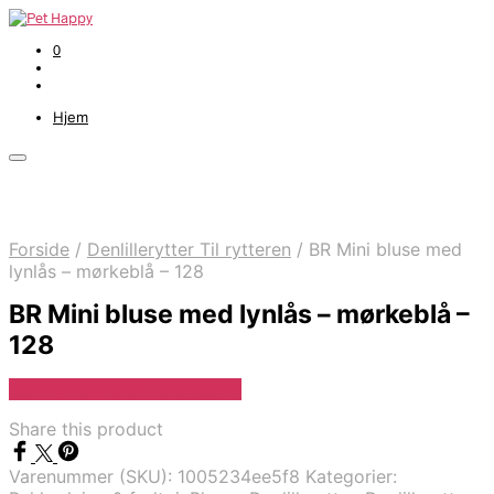
0
Hjem
Forside
/
Denlillerytter Til rytteren
/
BR Mini bluse med
lynlås – mørkeblå – 128
BR Mini bluse med lynlås – mørkeblå –
128
Se Pris Hos Denlillerytter.dk
Share this product
Varenummer (SKU):
1005234ee5f8
Kategorier: