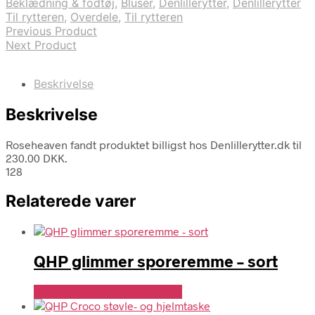
Beklædning & fodtøj
,
Bluser
,
Denlillerytter
,
Denlillerytter
Til rytteren
,
Overdele
,
Til rytteren
Previous Product
Next Product
Beskrivelse
Beskrivelse
Roseheaven fandt produktet billigst hos Denlillerytter.dk til
230.00 DKK.
128
Relaterede varer
QHP glimmer sporeremme – sort
Se Pris Hos Denlillerytter.dk