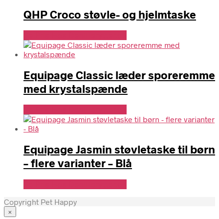
QHP Croco støvle- og hjelmtaske
Se Pris Hos Denlillerytter.dk
Equipage Classic læder sporeremme
med krystalspænde
Se Pris Hos Denlillerytter.dk
Equipage Jasmin støvletaske til børn
– flere varianter – Blå
Se Pris Hos Denlillerytter.dk
Copyright Pet Happy
×