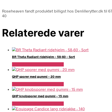
Roseheaven fandt produktet billigst hos Denlillerytter.dk til 
40
Relaterede varer
BR Theta Radiant ridehjelm – 58-60 – Sort
Se Pris Hos Denlillerytter.dk
QHP sporer med gummi – 20 mm
Se Pris Hos Denlillerytter.dk
QHP knobsporer med gummi – 15 mm
Se Pris Hos Denlillerytter.dk