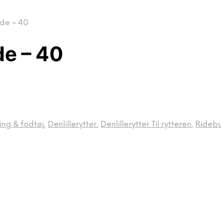
ide – 40
de – 40
ng & fodtøj
,
Denlillerytter
,
Denlillerytter Til rytteren
,
Ridebu