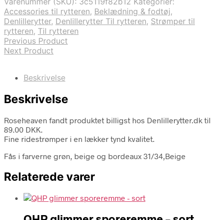
Varenummer (SKU):
3c5119f82b12
Kategorier:
Accessories til rytteren
,
Beklædning & fodtøj
,
Denlillerytter
,
Denlillerytter Til rytteren
,
Strømper til
rytteren
,
Til rytteren
Previous Product
Next Product
Beskrivelse
Beskrivelse
Roseheaven fandt produktet billigst hos Denlillerytter.dk til
89.00 DKK.
Fine ridestrømper i en lækker tynd kvalitet.
Fås i farverne grøn, beige og bordeaux 31/34,Beige
Relaterede varer
QHP glimmer sporeremme – sort