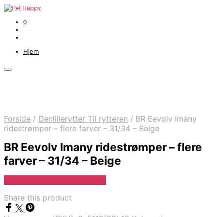
0
Hjem
Forside
/
Denlillerytter Til rytteren
/
BR Eevolv Imany
ridestrømper – flere farver – 31/34 – Beige
BR Eevolv Imany ridestrømper – flere
farver – 31/34 – Beige
Se Pris Hos Denlillerytter.dk
Share this product