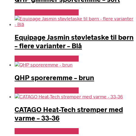
Se Pris Hos Denlillerytter.dk
Equipage Jasmin støvletaske til børn
– flere varianter – Blå
Se Pris Hos Denlillerytter.dk
QHP sporeremme – brun
Se Pris Hos Denlillerytter.dk
CATAGO Heat-Tech strømper med
varme – 33-36
Se Pris Hos Denlillerytter.dk