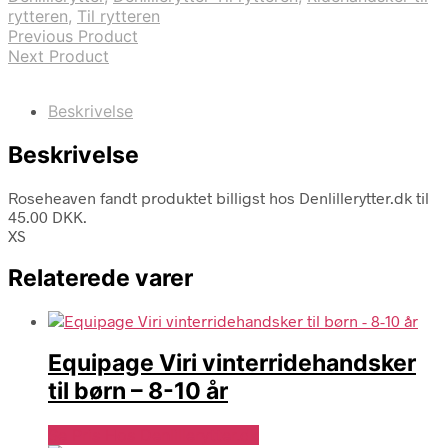
rytteren
,
Til rytteren
Previous Product
Next Product
Beskrivelse
Beskrivelse
Roseheaven fandt produktet billigst hos Denlillerytter.dk til
45.00 DKK.
XS
Relaterede varer
Equipage Viri vinterridehandsker
til børn – 8-10 år
Se Pris Hos Denlillerytter.dk