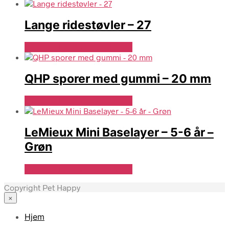
Lange ridestøvler – 27
Se Pris Hos Denlillerytter.dk
QHP sporer med gummi – 20 mm
Se Pris Hos Denlillerytter.dk
LeMieux Mini Baselayer – 5-6 år –
Grøn
Se Pris Hos Denlillerytter.dk
Copyright Pet Happy
×
Hjem