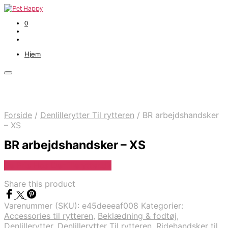
0
Hjem
Forside
/
Denlillerytter Til rytteren
/
BR arbejdshandsker
– XS
BR arbejdshandsker – XS
Se Pris Hos Denlillerytter.dk
Share this product
Varenummer (SKU):
e45deeeaf008
Kategorier:
Accessories til rytteren
,
Beklædning & fodtøj
,
Denlillerytter
,
Denlillerytter Til rytteren
,
Ridehandsker til